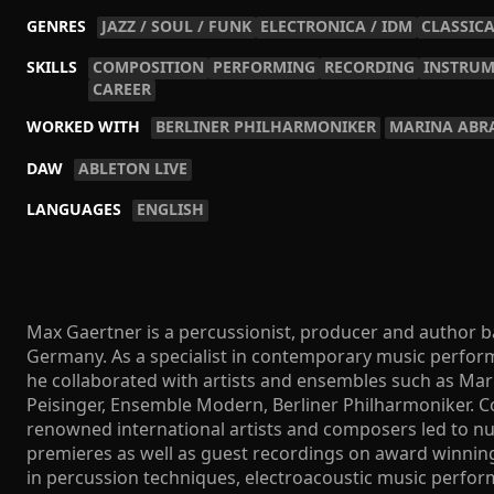
GENRES
JAZZ / SOUL / FUNK
ELECTRONICA / IDM
CLASSICA
SKILLS
COMPOSITION
PERFORMING
RECORDING
INSTRUM
CAREER
WORKED WITH
BERLINER PHILHARMONIKER
MARINA ABR
DAW
ABLETON LIVE
LANGUAGES
ENGLISH
Max Gaertner is a percussionist, producer and author b
Germany. As a specialist in contemporary music performa
he collaborated with artists and ensembles such as Ma
Peisinger, Ensemble Modern, Berliner Philharmoniker. C
renowned international artists and composers led to 
premieres as well as guest recordings on award winning
in percussion techniques, electroacoustic music perfo