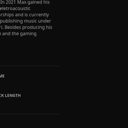
In 2021 Max gained his
 eletroacoustic
rships and is currently
 publishing music under
i. Besides producing his
m and the gaming
ME
CK LENGTH