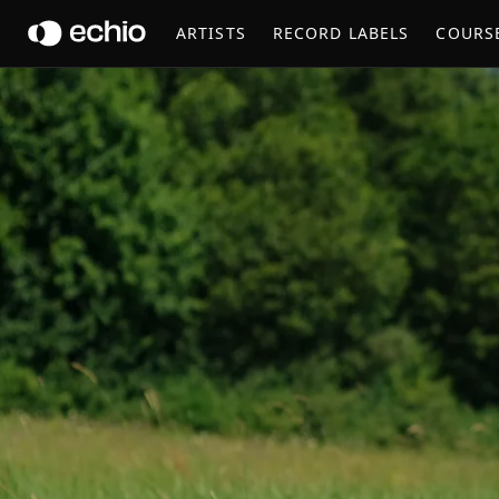
MAX GAERTNER
ARTISTS
RECORD LABELS
COURS
Get Music Feedback from Max Gaertner