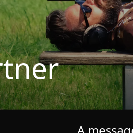
tner
A messag