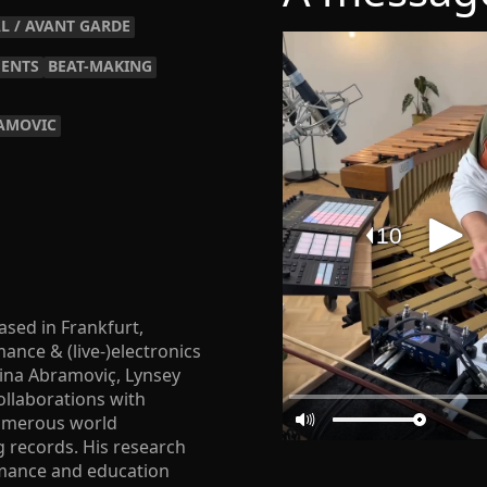
L / AVANT GARDE
ENTS
BEAT-MAKING
AMOVIC
ased in Frankfurt,
nce & (live-)electronics
rina Abramoviç, Lynsey
ollaborations with
numerous world
 records. His research
rmance and education