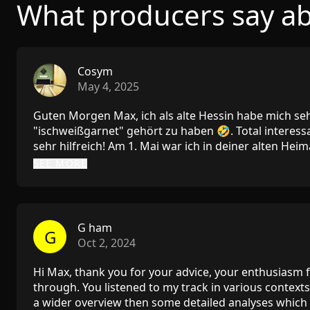
What producers say a
Cosym
May 4, 2025
Guten Morgen Max, ich als alte Hessin habe mich seh
"ischweißgarnet" gehört zu haben 🤣. Total interess
sehr hilfreich! Am 1. Mai war ich in deiner alten Hei
Wasser". Backstage bei DJ Koze und Ada. Dort habe 
SEE MORE
gemacht und Flyer von uns mit QR Code drauf verteil
war, dass ich mich bei Stefan Kozalla für seine Musi
konnte und er mich dann umarmt hat. Der Einblick in
gemischte Gefühle. Da waren die Künstler und die di
G ham
G
machen und dann noch die Leute die was vom Glanz
Oct 2, 2024
Vielleicht meldet sich ja jemand und wenn nicht egal,
meinem Producer Lehrer von Vibra im Studio um die 
Hi Max, thank you for your advice, your enthusiasm 
Mastern. Das war fantastisch. Mein Mann, der eigent
through. You listened to my track in various contex
leider arbeiten. Also, ich mache weiter auf Social med
a wider overview then some detailed analyses which 