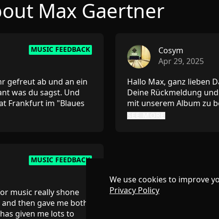
bout Max Gaertner
MUSIC FEEDBACK
Cosym
Apr 29, 2025
r gefreut ab und an ein
Hallo Max, ganz lieben D
ant was du sagst. Und
Deine Rückmeldung und d
mat Frankfurt im "Blaues
mit unserem Album zu bes
ich mich zum Horst
gefallen hat. Mein Mann 
SEE MORE
t. Aber das schönste
Ableton. Gemeinsam entwic
k persönlich bedanken
Liveact zu verpacken un
 die Szene hinterlässt
noch eine Frage. kannst
e das Geld damit
annimmt und wo wir hin
MUSIC FEEDBACK
 abhaben wollen.
Lg und ganz lieben Dank!!
 ich war am Freitag mit
We use cookies to improve yo
Platte zu Mixen und zu
Privacy Policy
for music really shone
liche Künstler, musste
ts and then gave me both
ia, schau vielleicht mal
has given me lots to