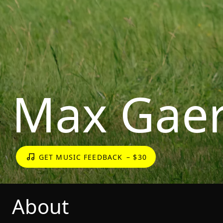
Max Gaer
GET MUSIC FEEDBACK
– $30
About