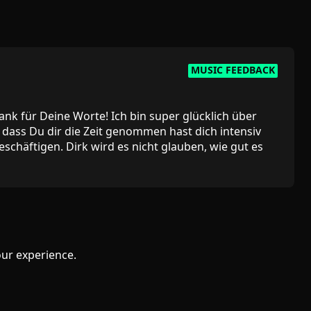
MUSIC FEEDBACK
ank für Deine Worte! Ich bin super glücklich über
ass Du dir die Zeit genommen hast dich intensiv
chäftigen. Dirk wird es nicht glauben, wie gut es
ist von Haus aus Schlagzeuger, arbeitet aber mit
keln wir dann die Songs weiter. Ziel ist es, sie als
d mit den der Videokunst zu verbinden. Ich habe nur
 Du uns ein Label empfehlen, dass noch Demos
 passen? Welchem Genre würdest du uns zuordnen?
 Steffi
ur experience.