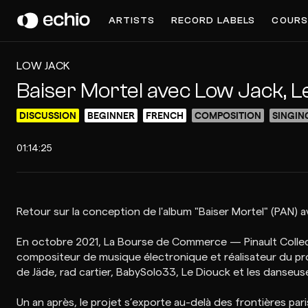
ARTISTS
RECORD LABELS
COURS
LOW JACK
Baiser Mortel avec Low Jack, L
DISCUSSION
BEGINNER
FRENCH
COMPOSITION
SINGIN
01:14:25
Retour sur la conception de l'album "Baiser Mortel" (PAN) 
En octobre 2021, La Bourse de Commerce — Pinault Collecti
compositeur de musique électronique et réalisateur du pro
de Jäde, rad cartier, BabySolo33, Le Diouck et les danseus
Un an après, le projet s’exporte au-delà des frontières par