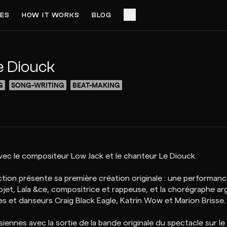
ES
HOW IT WORKS
BLOG
ACCESS VIDEO FOR FREE
PREVIEW
e Diouck
G
SONG-WRITING
BEAT-MAKING
avec le compositeur Low Jack et le chanteur Le Diouck.
on présente sa première création originale : une performance i
jet, Lala &ce, compositrice et rappeuse, et la chorégraphe arg
es et danseurs Craig Black Eagle, Katrin Wow et Marion Brisse.
isiennes avec la sortie de la bande originale du spectacle sur